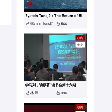
?ystein Tunsj?：The Return of Bipolarity in World P...
貀stein Tunsj?
566
校内
中文
学马列，读原著”读书会第十六期
林 锋
396
校内